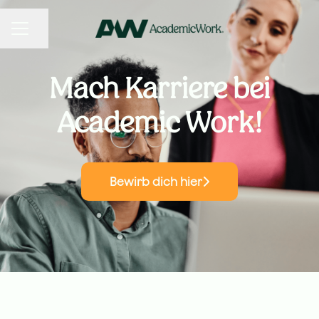
KARRIEREMENÜ
Seite teilen
Mach Karriere bei
Academic Work!
Bewirb dich hier