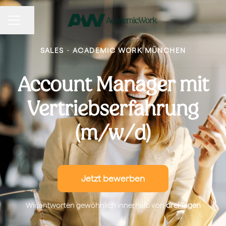
KARRIEREMENÜ
Seite teilen
SALES
·
ACADEMIC WORK MÜNCHEN
Account Manager mit
Vertriebserfahrung
(m/w/d)
Jetzt bewerben
Wir antworten gewöhnlich innerhalb von
drei Tagen